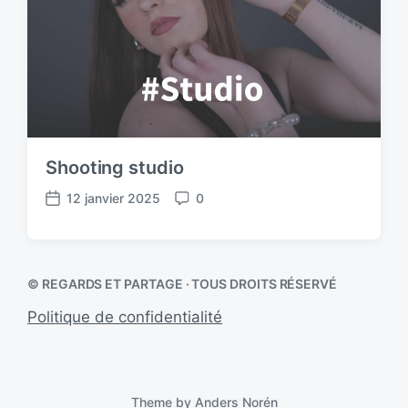
Shooting studio
12 janvier 2025
0
P
C
o
o
s
m
t
m
© REGARDS ET PARTAGE · TOUS DROITS RÉSERVÉ
d
e
a
n
Politique de confidentialité
t
t
e
s
Theme by
Anders Norén