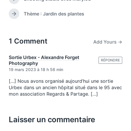
e
P
t
d
r
e
i
e
Thème : Jardin des plantes
N
v
n
e
i
x
o
t
u
p
1 Comment
Add Yours →
s
o
p
s
o
t
Sortie Urbex - Alexandre Forget
s
RÉPONDRE
:
Photography
t
19 mars 2023 à 18 h 56 min
:
[…] Nous avons organisé aujourd’hui une sortie
Urbex dans un ancien hôpital situé dans le 95 avec
mon association Regards & Partage. […]
Laisser un commentaire